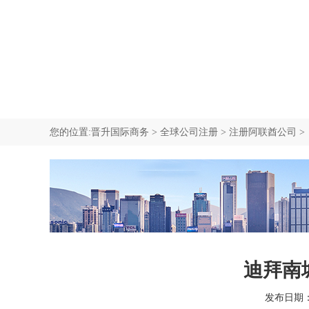
我要咨询
中国香港中环商业地址
新西兰公司注册
新加坡移民
我要咨询
SCR重要控制人备案
塞舌尔公司注册
加拿大移民
我要咨询
我要咨询
我要咨询
您的位置:
晋升国际商务
>
全球公司注册
>
注册阿联酋公司
>
迪拜南
发布日期：20