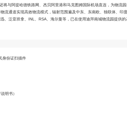
来还将与阿提哈德铁路网、杰贝阿里港和马克图姆国际机场直连，为物流园
体物流通道实现高效物流模式，辐射范围遍及中东、东南欧、独联体、印
迅、泛亚班拿、INL、RSA、海尔曼等，已在使用迪拜南城物流园提供的
民身份证扫描件
对说明书）