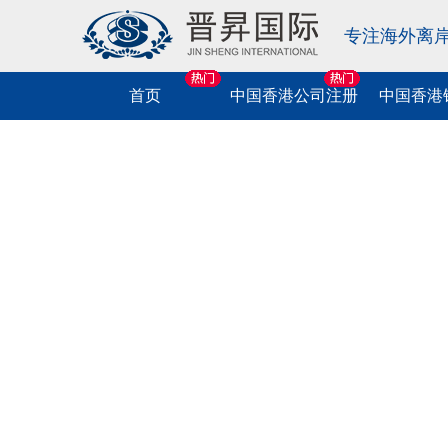
专注海外离
首页
中国香港公司注册
中国香港
中国香港公司
相关业务
相关业务
海外公司注册
相关业务
相关业务
相关业务
注册
中国香港协会注册
中国香港公司开户
中国香港公司税务咨询
美国公司注册
中国商标申请
美国移民
跨境法税服务
中国香港公司年审
中国香港个人开户
中国香港公司做账报税
英国公司注册
中国香港商标申请
中国香港移民
中港车牌业务
中国香港律师公证
离岸公司开户
中国香港公司税务申报
新加坡公司注册
海外商标申请
欧洲移民
金融牌照申请
中国香港现成公司特卖
中国香港公司税表申报
BVI公司注册
软件著作权申请
海外护照
海外信托服务
我要咨询
中国香港公司变更
萨摩耶公司注册
出刊物著作权申请
新西兰移民
个税汇算清缴
我要咨询
挂中国香港电子水牌
马绍尔公司注册
版号申请
澳大利亚移民