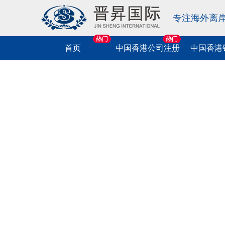
专注海外离
首页
中国香港公司注册
中国香港
中国香港公司
相关业务
相关业务
海外公司注册
相关业务
相关业务
相关业务
注册
中国香港协会注册
中国香港公司开户
中国香港公司税务咨询
美国公司注册
中国商标申请
美国移民
跨境法税服务
中国香港公司年审
中国香港个人开户
中国香港公司做账报税
英国公司注册
中国香港商标申请
中国香港移民
中港车牌业务
中国香港律师公证
离岸公司开户
中国香港公司税务申报
新加坡公司注册
海外商标申请
欧洲移民
金融牌照申请
中国香港现成公司特卖
中国香港公司税表申报
BVI公司注册
软件著作权申请
海外护照
海外信托服务
我要咨询
中国香港公司变更
萨摩耶公司注册
出刊物著作权申请
新西兰移民
个税汇算清缴
我要咨询
挂中国香港电子水牌
马绍尔公司注册
版号申请
澳大利亚移民