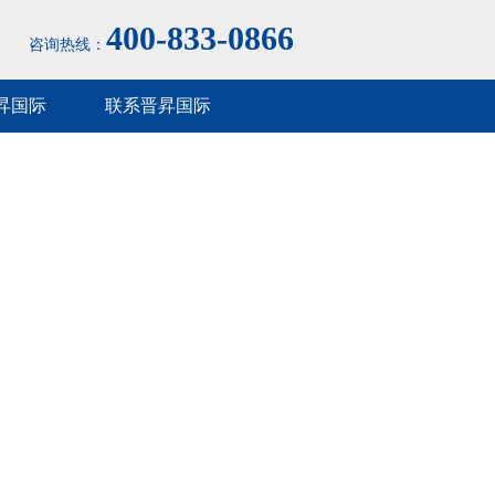
400-833-0866
咨询热线：
昇国际
联系晋昇国际