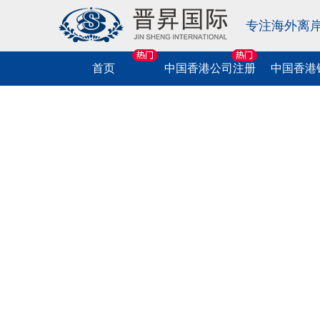
专注海外离
首页
中国香港公司注册
中国香港
中国香港公司
相关业务
相关业务
海外公司注册
相关业务
相关业务
相关业务
注册
中国香港协会注册
中国香港公司开户
中国香港公司税务咨询
美国公司注册
中国商标申请
美国移民
跨境法税服务
中国香港公司年审
中国香港个人开户
中国香港公司做账报税
英国公司注册
中国香港商标申请
中国香港移民
中港车牌业务
中国香港律师公证
离岸公司开户
中国香港公司税务申报
新加坡公司注册
海外商标申请
欧洲移民
金融牌照申请
中国香港现成公司特卖
中国香港公司税表申报
BVI公司注册
软件著作权申请
海外护照
海外信托服务
我要咨询
中国香港公司变更
萨摩耶公司注册
出刊物著作权申请
新西兰移民
个税汇算清缴
我要咨询
挂中国香港电子水牌
马绍尔公司注册
版号申请
澳大利亚移民