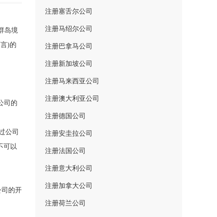
注册塞舌尔公司
注册马绍尔公司
曼群岛境
言)的
注册巴拿马公司
注册新加坡公司
注册马来西亚公司
注册澳大利亚公司
公司的
注册德国公司
通过公司
注册安圭拉公司
不可以
注册法国公司
注册意大利公司
注册加拿大公司
公司的开
注册荷兰公司