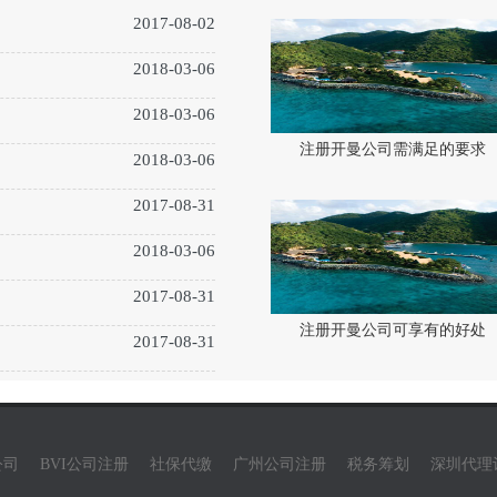
2017-08-02
2018-03-06
2018-03-06
注册开曼公司需满足的要求
2018-03-06
2017-08-31
2018-03-06
2017-08-31
注册开曼公司可享有的好处
2017-08-31
公司
BVI公司注册
社保代缴
广州公司注册
税务筹划
深圳代理