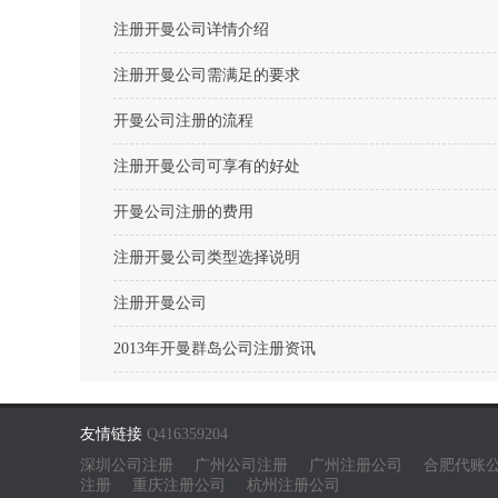
注册开曼公司详情介绍
注册开曼公司需满足的要求
开曼公司注册的流程
注册开曼公司可享有的好处
开曼公司注册的费用
注册开曼公司类型选择说明
注册开曼公司
2013年开曼群岛公司注册资讯
友情链接
Q416359204
深圳公司注册
广州公司注册
广州注册公司
合肥代账
注册
重庆注册公司
杭州注册公司