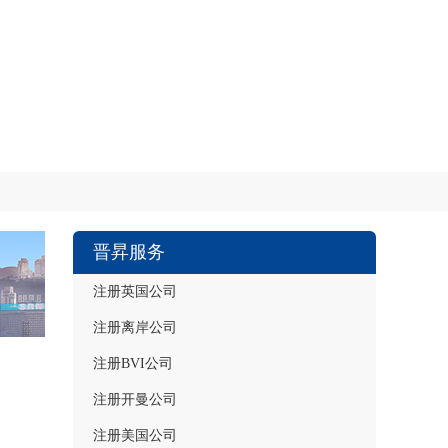
晋昇服务
注册英国公司
注册离岸公司
注册BVI公司
注册开曼公司
注册美国公司