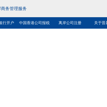
岸商务管理服务
银行开户
中国香港公司报税
离岸公司注册
关于晋