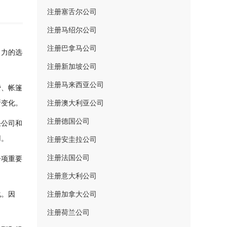
注册塞舌尔公司
注册马绍尔公司
注册巴拿马公司
引力的选
注册新加坡公司
注册马来西亚公司
费、帐篷
所变化。
注册澳大利亚公司
注册德国公司
任公司和
用。
注册安圭拉公司
一项重要
注册法国公司
注册意大利公司
化。因
注册加拿大公司
注册荷兰公司