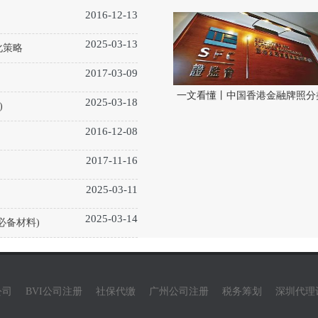
2016-12-13
2025-03-13
化策略
2017-03-09
一文看懂丨中国香港金融牌照分
2025-03-18
)
2016-12-08
2017-11-16
2025-03-11
2025-03-14
必备材料)
公司
BVI公司注册
社保代缴
广州公司注册
税务筹划
深圳代理