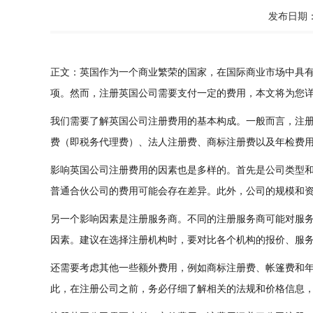
发布日期：20
正文：英国作为一个商业繁荣的国家，在国际商业市场中具
项。然而，注册英国公司需要支付一定的费用，本文将为您
我们需要了解英国公司注册费用的基本构成。一般而言，注
费（即税务代理费）、法人注册费、商标注册费以及年检费
影响英国公司注册费用的因素也是多样的。首先是公司类型
普通合伙公司的费用可能会存在差异。此外，公司的规模和
另一个影响因素是注册服务商。不同的注册服务商可能对服
因素。建议在选择注册机构时，要对比各个机构的报价、服
还需要考虑其他一些额外费用，例如商标注册费、帐篷费和
此，在注册公司之前，务必仔细了解相关的法规和价格信息