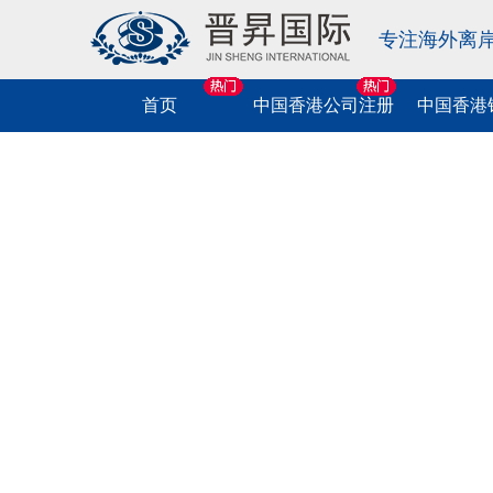
专注海外离
首页
中国香港公司注册
中国香港
中国香港公司
相关业务
相关业务
海外公司注册
相关业务
相关业务
相关业务
注册
中国香港协会注册
中国香港公司开户
中国香港公司税务咨询
美国公司注册
中国商标申请
美国移民
跨境法税服务
中国香港公司年审
中国香港个人开户
中国香港公司做账报税
英国公司注册
中国香港商标申请
中国香港移民
中港车牌业务
中国香港律师公证
离岸公司开户
中国香港公司税务申报
新加坡公司注册
海外商标申请
欧洲移民
金融牌照申请
中国香港现成公司特卖
中国香港公司税表申报
BVI公司注册
软件著作权申请
海外护照
海外信托服务
我要咨询
中国香港公司变更
萨摩耶公司注册
出刊物著作权申请
新西兰移民
个税汇算清缴
我要咨询
挂中国香港电子水牌
马绍尔公司注册
版号申请
澳大利亚移民