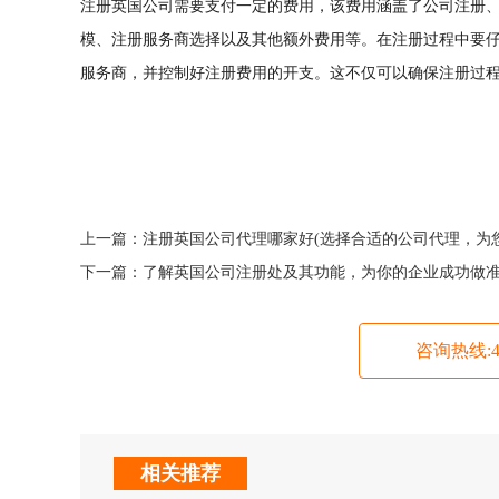
注册英国公司需要支付一定的费用，该费用涵盖了公司注册
模、注册服务商选择以及其他额外费用等。在注册过程中要
服务商，并控制好注册费用的开支。这不仅可以确保注册过
上一篇：
注册英国公司代理哪家好(选择合适的公司代理，为
下一篇：
了解英国公司注册处及其功能，为你的企业成功做
咨询热线:400
相关推荐