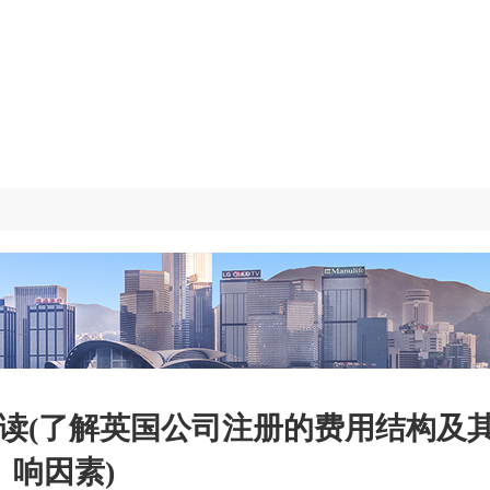
读(了解英国公司注册的费用结构及
响因素)